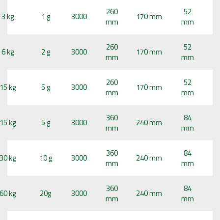
260
52
3 kg
1 g
3000
170 mm
mm
mm
260
52
6 kg
2 g
3000
170 mm
mm
mm
260
52
15 kg
5 g
3000
170 mm
mm
mm
360
84
15 kg
5 g
3000
240 mm
mm
mm
360
84
30 kg
10 g
3000
240 mm
mm
mm
360
84
60 kg
20g
3000
240 mm
mm
mm