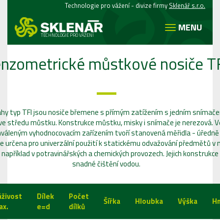
Technologie pro vážení - divize firmy
Sklenář s.r.o.
MENU
TECHNOLOGIE PRO VÁŽENÍ
nzometrické můstkové nosiče T
hy typ TFI jsou nosiče břemene s přímým zatížením s jedním snímače
e středu můstku. Konstrukce můstku, misky i snímače je nerezová. Ve
hváleným vyhodnocovacím zařízením tvoří stanovená měřidla - úředně
je určena pro univerzální použití k statickému odvažování předmětů v
například v potravinářských a chemických provozech. Jejich konstrukc
snadné čištění vodou.
áživost
Dílek
Počet
Šířka
Hloubka
Výška
H
ax.
e=d
dílků