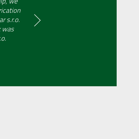
ip, we
rication
r s.r.o.
k was
.o.