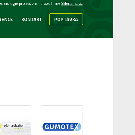
echnologie pro vážení - divize firmy
Sklenář s.r.o.
RENCE
KONTAKT
POPTÁVKA