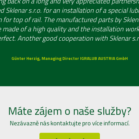
ng back on a long and very appreciated partnersh
 Sklenar s.r.o. for an installation of a special lub
for top of rail. The manufactured parts by Sklena
 made of a high quality and the installation wor
rfect. Another good cooperation with Sklenar s.r
Günter Herzig, Managing Director IGRALUB AUSTRIA GmbH
Máte zájem o naše služby?
Nezávazně nás kontaktujte pro více informací.