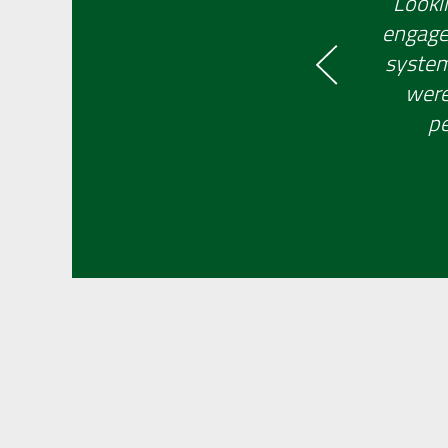
Looki
engaged
system 
were
pe