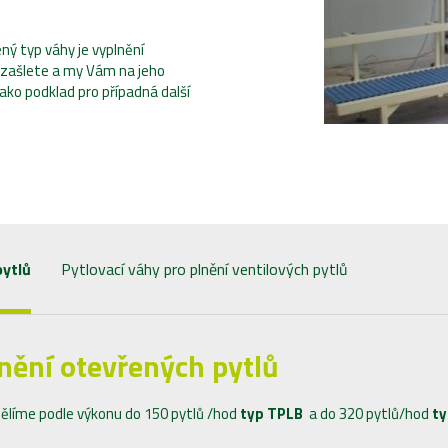
ý typ váhy je vyplnění
 zašlete a my Vám na jeho
ko podklad pro případná další
pytlů
Pytlovací váhy pro plnění ventilových pytlů
lnění otevřených pytlů
 dělíme podle výkonu do 150 pytlů /hod
typ TPLB
a do 320 pytlů/hod
ty