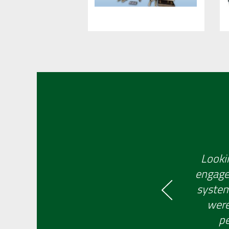
Looki
engaged
system 
were
pe