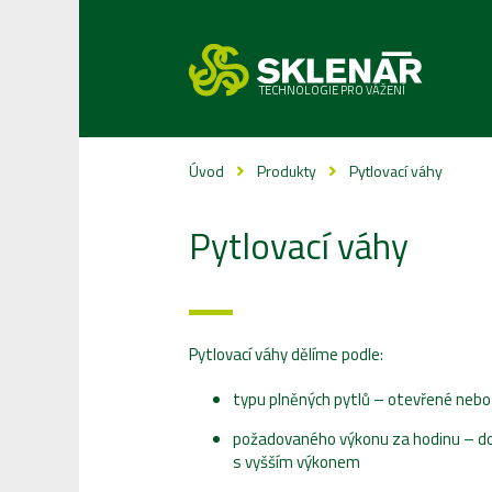
TECHNOLOGIE PRO VÁŽENÍ
Úvod
Produkty
Pytlovací váhy
Pytlovací váhy
Pytlovací váhy dělíme podle:
typu plněných pytlů – otevřené nebo
požadovaného výkonu za hodinu – do 
s vyšším výkonem