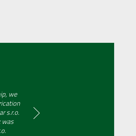
ip, we
rication
r s.r.o.
k was
.o.