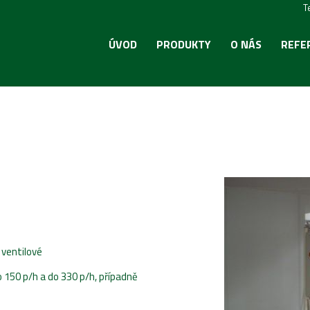
T
ÚVOD
PRODUKTY
O NÁS
REFE
 ventilové
150 p/h a do 330 p/h, případně