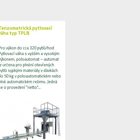
Tenzometrická pytlovací
váha typ TPLN
Pro výkon do cca 320 pytlů/hod
Pytlovací váha s vyšším a vysokým
výkonem, poloautomat – automat
je určena pro plnění otevřených
pytlů sypkými materiály v dávkách
do 50 kg v poloautomatickém nebo
plně automatickém režimu. Jedná
se o provedení "netto"…