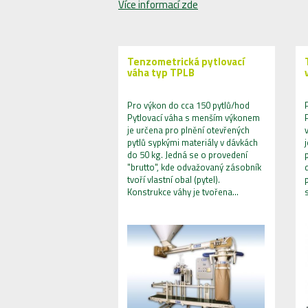
Více informací zde
Tenzometrická pytlovací
váha typ TPLB
Pro výkon do cca 150 pytlů/hod
Pytlovací váha s menším výkonem
je určena pro plnění otevřených
pytlů sypkými materiály v dávkách
do 50 kg. Jedná se o provedení
"brutto", kde odvažovaný zásobník
tvoří vlastní obal (pytel).
Konstrukce váhy je tvořena…