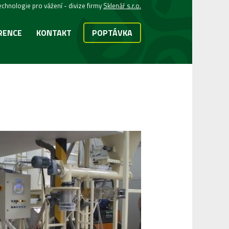
echnologie pro vážení - divize firmy
Sklenář s.r.o.
RENCE
KONTAKT
POPTÁVKA