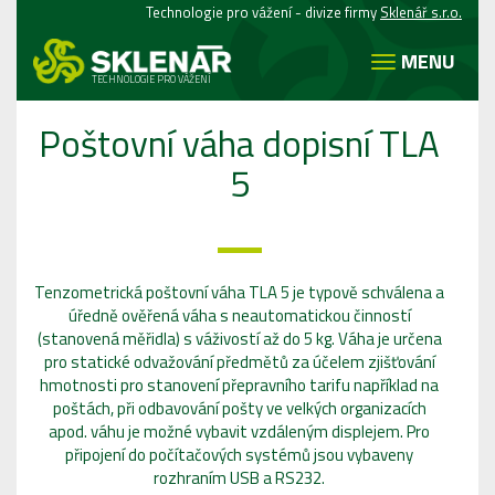
Technologie pro vážení - divize firmy
Sklenář s.r.o.
MENU
TECHNOLOGIE PRO VÁŽENÍ
Poštovní váha dopisní TLA
5
Tenzometrická poštovní váha TLA 5 je typově schválena a
úředně ověřená váha s neautomatickou činností
(stanovená měřidla) s váživostí až do 5 kg. Váha je určena
pro statické odvažování předmětů za účelem zjišťování
hmotnosti pro stanovení přepravního tarifu například na
poštách, při odbavování pošty ve velkých organizacích
apod. váhu je možné vybavit vzdáleným displejem. Pro
připojení do počítačových systémů jsou vybaveny
rozhraním USB a RS232.