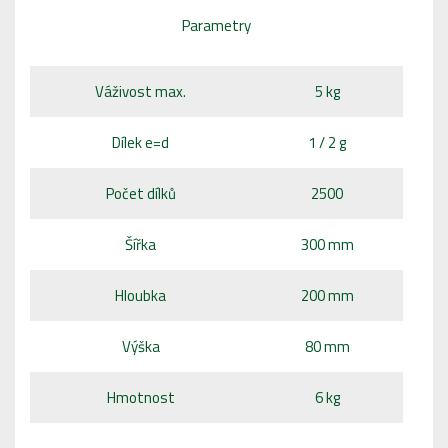
P
arametry
Váživost max.
5 kg
Dílek e=d
1 / 2 g
Počet dílků
2500
Šířka
300 mm
Hloubka
200 mm
Výška
80 mm
Hmotnost
6 kg