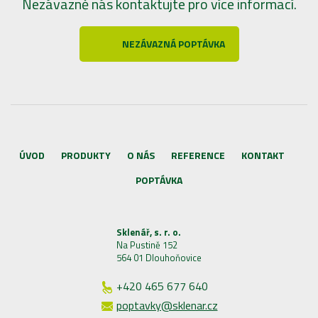
Nezávazně nás kontaktujte pro více informací.
NEZÁVAZNÁ POPTÁVKA
ÚVOD
PRODUKTY
O NÁS
REFERENCE
KONTAKT
POPTÁVKA
Sklenář, s. r. o.
Na Pustině 152
564 01 Dlouhoňovice
+420 465 677 640
poptavky@sklenar.cz