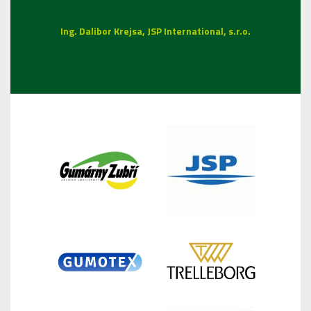
Ing. Dalibor Krejsa, JSP International, s.r.o.