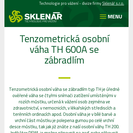
Technologie pro vážení - divize firmy
Sklenář s.r.o.
MENU
TECHNOLOGIE PRO VÁŽENÍ
Tenzometrická osobní
váha TH 600A se
zábradlím
Tenzometrická osobní váha se zábradlím typ TH je úředně
ověřené váha se čtyřmi snímači zatížení umístěnými v
rozích můstku, určená k vážení osob zejména ve
zdravotnictví, v nemocnicích, v lékařských střediscích a
terénních ordinacích apod. Osobní váha je v bílé barvě a
vrchní část můstku je polepena gumou po celé vrchní
desce můstku, tak jak již znáte z naší osobní váhy TH 200.
Indikátor DFWL je možno připevnit na zeď, nebo přikoupit