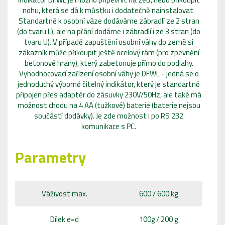
nohu, která se dá k můstku i dodatečně nainstalovat.
Standartně k osobní váze dodáváme zábradlí ze 2 stran
(do tvaru L), ale na přání dodáme i zábradlí i ze 3 stran (do
tvaru U). V případě zapuštění osobní váhy do země si
zákazník může přikoupit ještě ocelový rám (pro zpevnění
betonové hrany), který zabetonuje přímo do podlahy.
Vyhodnocovací zařízení osobní váhy je DFWL - jedná se o
jednoduchý výborně čitelný indikátor, který je standartně
připojen přes adaptér do zásuvky 230V/50Hz, ale také má
možnost chodu na 4 AA (tužkové) baterie (baterie nejsou
součástí dodávky). Je zde možnost i po RS 232
komunikace s PC.
Parametry
Váživost max.
600 / 600 kg
Dílek e=d
100g / 200 g