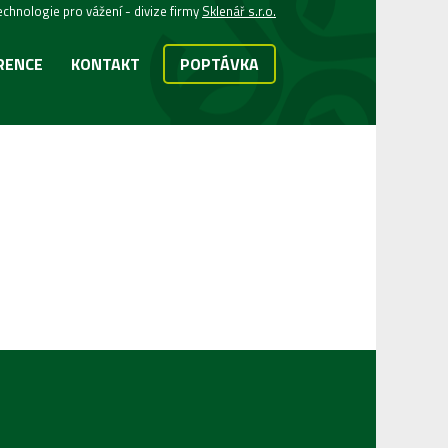
echnologie pro vážení - divize firmy
Sklenář s.r.o.
RENCE
KONTAKT
POPTÁVKA